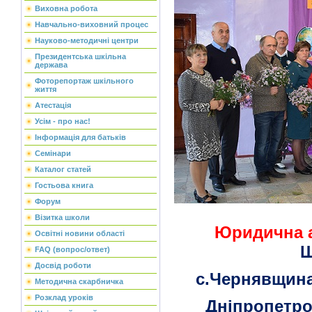
Виховна робота
Навчально-виховний процес
Науково-методичні центри
Президентська шкільна
держава
Фоторепортаж шкільного
життя
Атестація
Усім - про нас!
Інформація для батьків
Семінари
Каталог статей
Гостьова книга
Форум
Візитка школи
Юридична а
Освітні новини області
Ш
FAQ (вопрос/ответ)
Досвід роботи
с.Чернявщин
Методична скарбничка
Розклад уроків
Дніпропетро