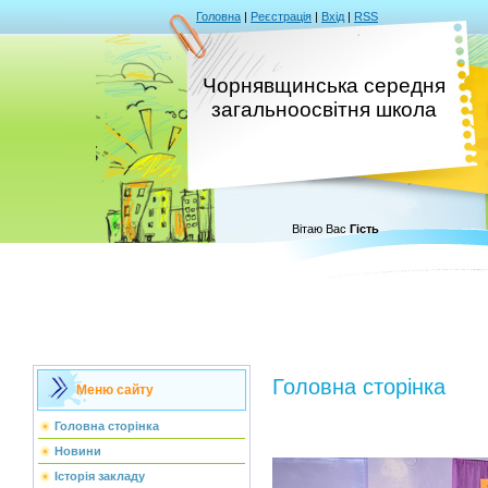
Головна
|
Реєстрація
|
Вхід
|
RSS
Чорнявщинська середня
загальноосвітня школа
Вітаю Вас
Гість
Головна сторінка
Меню сайту
Головна сторінка
Новини
Історія закладу