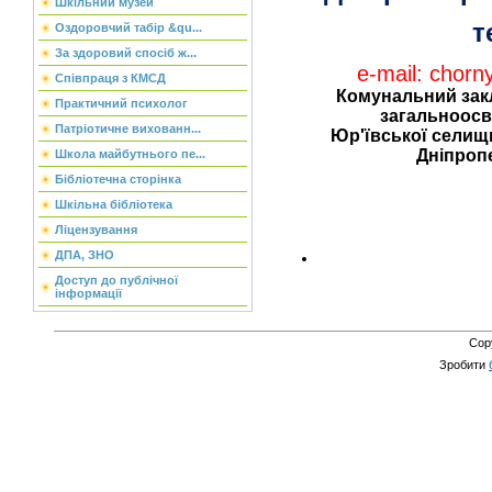
Шкільний музей
те
Оздоровчий табір &qu...
За здоровий спосіб ж...
e-mail: chor
Співпраця з КМСД
Комунальний зак
Практичний психолог
загальноосвіт
Патріотичне вихованн...
Юр'ївської селищ
Дніпроп
Школа майбутнього пе...
Бібліотечна сторінка
Шкільна бібліотека
Ліцензування
ДПА, ЗНО
Доступ до публічної
інформації
Cop
Зробити